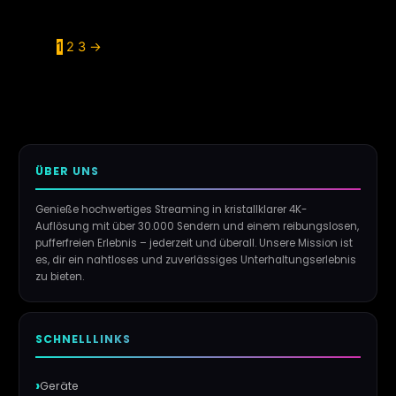
1
2
3
→
ÜBER UNS
Genieße hochwertiges Streaming in kristallklarer 4K-
Auflösung mit über 30.000 Sendern und einem reibungslosen,
pufferfreien Erlebnis – jederzeit und überall. Unsere Mission ist
es, dir ein nahtloses und zuverlässiges Unterhaltungserlebnis
zu bieten.
SCHNELLLINKS
Geräte