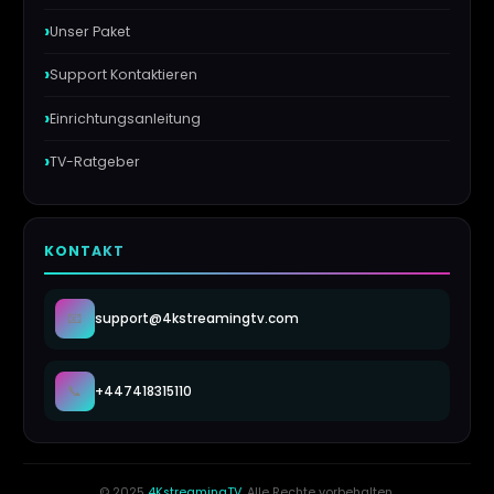
Unser Paket
Support Kontaktieren
Einrichtungsanleitung
TV-Ratgeber
KONTAKT
📧
support@4kstreamingtv.com
📞
+447418315110
© 2025
4KstreamingTV
. Alle Rechte vorbehalten.