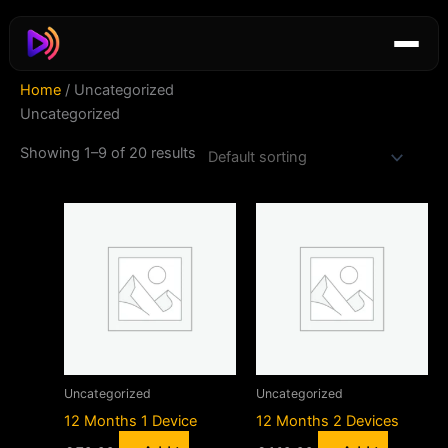
Skip
to
content
Home
/ Uncategorized
Uncategorized
Showing 1–9 of 20 results
Uncategorized
Uncategorized
12 Months 1 Device
12 Months 2 Devices