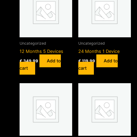
Uncategorized
Uncategorized
12 Months 5 Devices
24 Months 1 Device
Add to
Add to
€
349,99
€
119,99
cart
cart